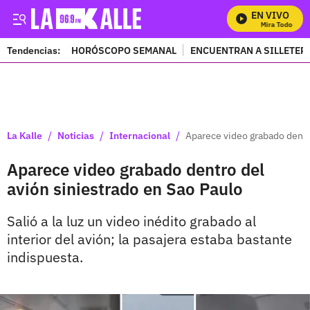
EN VIVO
Mira Todos Nues
Tendencias:
HORÓSCOPO SEMANAL
ENCUENTRAN A SILLETER
PUBLICIDAD
/
/
/
La Kalle
Noticias
Internacional
Aparece video grabado dentro
Aparece video grabado dentro del
avión siniestrado en Sao Paulo
Salió a la luz un video inédito grabado al
interior del avión; la pasajera estaba bastante
indispuesta.