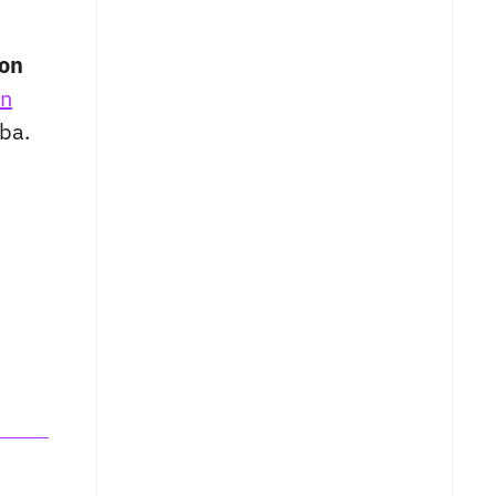
son
an
ba.