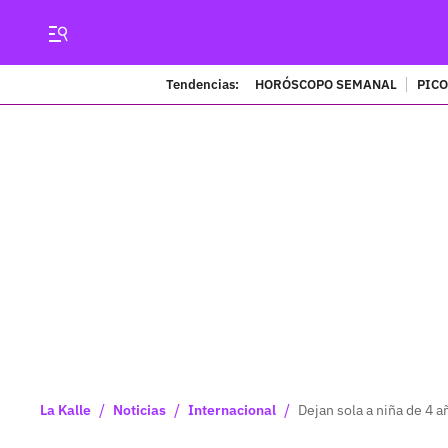
Tendencias:
HORÓSCOPO SEMANAL
PICO
/
/
/
La Kalle
Noticias
Internacional
Dejan sola a niña de 4 