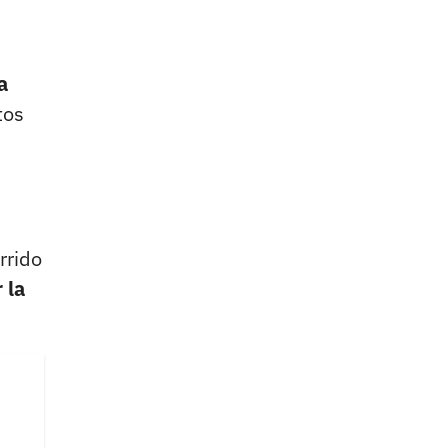
a
tos
rrido
 la