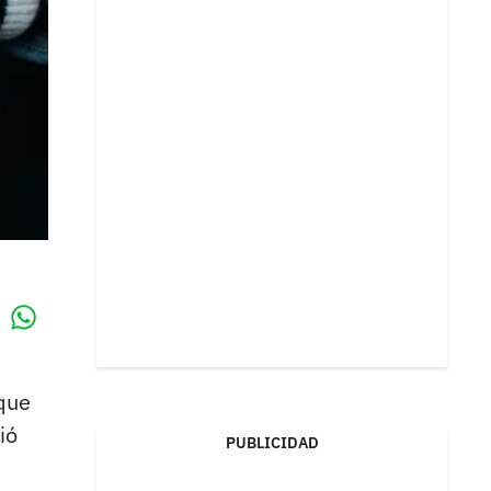
Whatsapp
k
que
ió
PUBLICIDAD