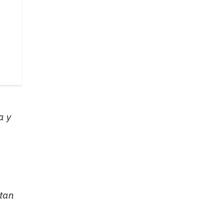
a y
 tan