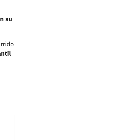
in su
rrido
ntil