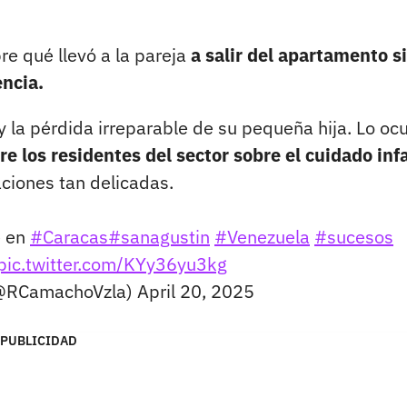
e qué llevó a la pareja
a salir del apartamento s
encia.
y la pérdida irreparable de su pequeña hija. Lo ocu
re los residentes del sector sobre el cuidado infa
aciones tan delicadas.
e en
#Caracas
#sanagustin
#Venezuela
#sucesos
pic.twitter.com/KYy36yu3kg
@RCamachoVzla)
April 20, 2025
PUBLICIDAD