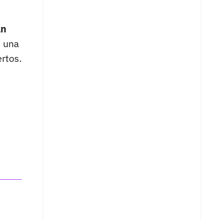
án
n una
rtos.