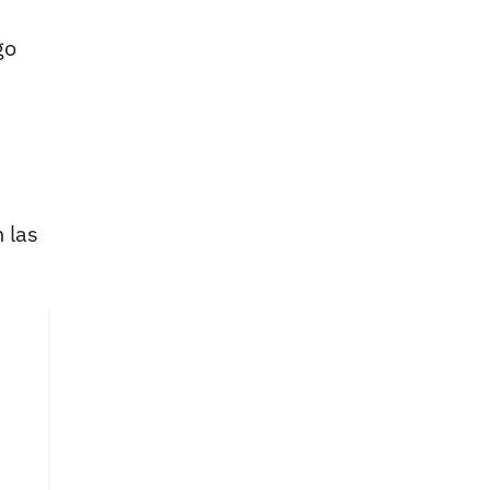
go
 las