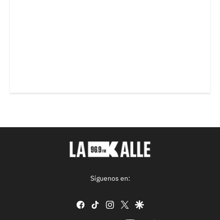
Síguenos en:
facebook
tiktok
instagram
twitter
google