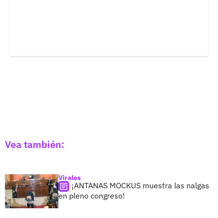
Vea también:
Virales
¡ANTANAS MOCKUS muestra las nalgas
en pleno congreso!