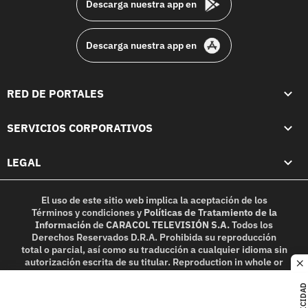
Descarga nuestra app en
Descarga nuestra app en
RED DE PORTALES
SERVICIOS CORPORATIVOS
LEGAL
El uso de este sitio web implica la aceptación de los
Términos y condiciones
y
Políticas de Tratamiento de la
Información
de
CARACOL TELEVISIÓN S.A.
Todos los
Derechos Reservados D.R.A. Prohibida su reproducción
total o parcial, así como su traducción a cualquier idioma sin
autorización escrita de su titular. Reproduction in whole or
c
in part, or translation without written permission is
prohibited. All rights reserved 2025.
PUBLICIDAD