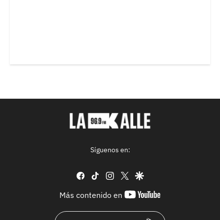
Síguenos en:
facebook
tiktok
instagram
twitter
google
youtube-
Más contenido en
footer