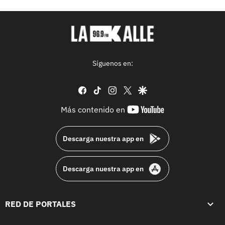
Síguenos en:
facebook
tiktok
instagram
twitter
google
youtube-
Más contenido en
footer
Descarga nuestra app en
Descarga nuestra app en
RED DE PORTALES