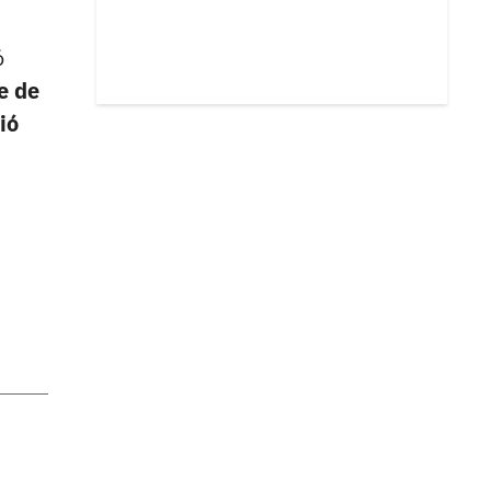
ó
e de
ió