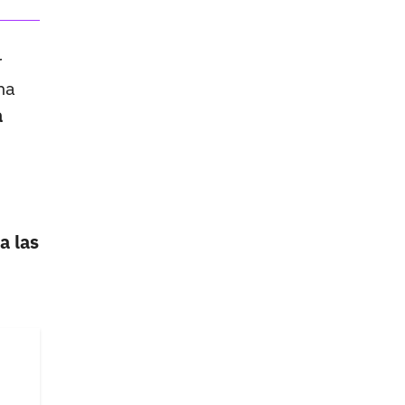
r
na
a
a las