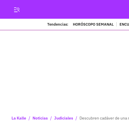
Tendencias:
HORÓSCOPO SEMANAL
ENCU
/
/
/
La Kalle
Noticias
Judiciales
Descubren cadáver de una m