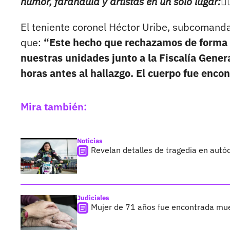
humor, farándula y artistas en un solo lugar:👉
El teniente coronel Héctor Uribe, subcomanda
que:
“Este hecho que rechazamos de forma ca
nuestras unidades junto a la Fiscalía Genera
horas antes al hallazgo. El cuerpo fue encon
Mira también:
Noticias
Revelan detalles de tragedia en autó
Judiciales
Mujer de 71 años fue encontrada mu