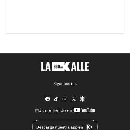
Síguenos en:
facebook
tiktok
instagram
twitter
google
youtube-
Más contenido en
footer
Descarga nuestra app en