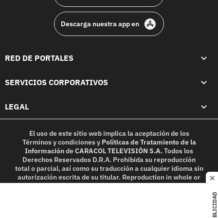
Descarga nuestra app en
RED DE PORTALES
SERVICIOS CORPORATIVOS
LEGAL
El uso de este sitio web implica la aceptación de los
Términos y condiciones
y
Políticas de Tratamiento de la
Información
de
CARACOL TELEVISIÓN S.A.
Todos los
Derechos Reservados D.R.A. Prohibida su reproducción
total o parcial, así como su traducción a cualquier idioma sin
autorización escrita de su titular. Reproduction in whole or
c
in part, or translation without written permission is
prohibited. All rights reserved 2025.
PUBLICIDAD
MIEMBRO DE: