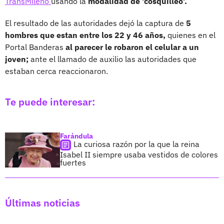
TransMileno
usando la
modalidad de 'cosquilleo'.
El resultado de las autoridades dejó la captura de
5
hombres que estan entre los 22 y 46 años,
quienes en el
Portal Banderas
al parecer le robaron el celular a un
joven;
ante el llamado de auxilio las autoridades que
estaban cerca reaccionaron.
Te puede interesar:
Farándula
La curiosa razón por la que la reina
Isabel II siempre usaba vestidos de colores
fuertes
Últimas noticias