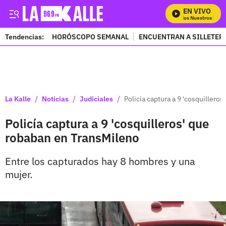
EN VIVO
Mira Todos Nuestros Progr
Tendencias:
HORÓSCOPO SEMANAL
ENCUENTRAN A SILLETER
PUBLICIDAD
/
/
/
La Kalle
Noticias
Judiciales
Policía captura a 9 'cosquillero
Policía captura a 9 'cosquilleros' que
robaban en TransMileno
Entre los capturados hay 8 hombres y una
mujer.