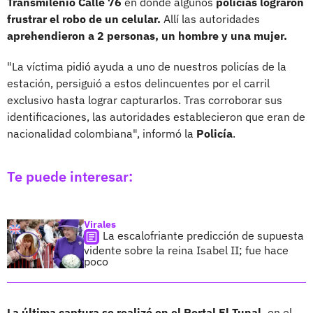
Transmilenio Calle 76
en dónde algunos
policías lograron
frustrar el robo de un celular.
Allí las autoridades
aprehendieron a 2 personas, un hombre y una mujer.
"La víctima pidió ayuda a uno de nuestros policías de la
estación, persiguió a estos delincuentes por el carril
exclusivo hasta lograr capturarlos. Tras corroborar sus
identificaciones, las autoridades establecieron que eran de
nacionalidad colombiana", informó la
Policía
.
Te puede interesar:
Virales
La escalofriante predicción de supuesta
vidente sobre la reina Isabel II; fue hace
poco
La última captura se realizó en el Portal El Tunal,
en el