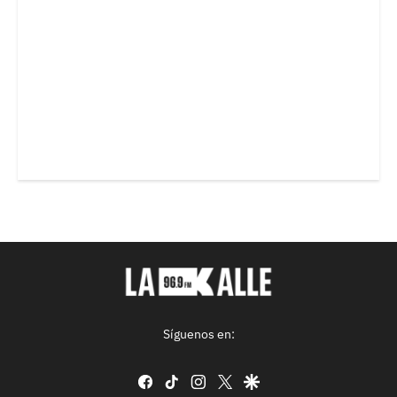
Síguenos en:
facebook
tiktok
instagram
twitter
google