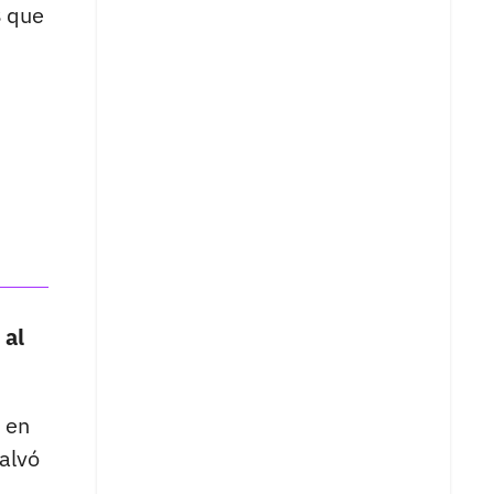
s
que
 al
 en
alvó