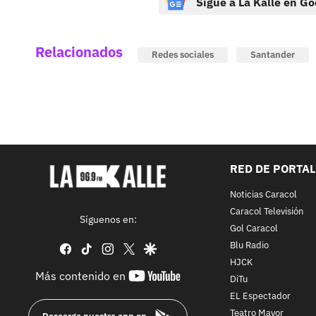
Sigue a La Kalle en Go
Relacionados
Redes sociales
Santander
RED DE PORTA
Noticias Caracol
Caracol Televisión
Síguenos en:
Gol Caracol
Blu Radio
facebook
tiktok
instagram
twitter
google
HJCK
youtube-
Más contenido en
DiTu
footer
EL Espectador
Teatro Mayor