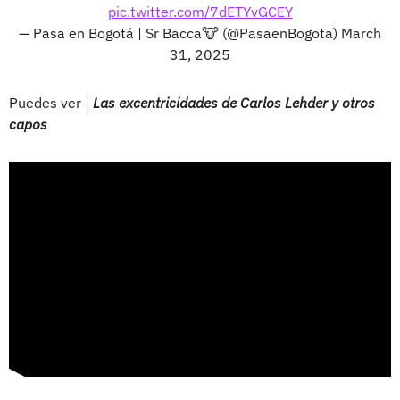
pic.twitter.com/7dETYvGCEY
— Pasa en Bogotá | Sr Bacca🐮 (@PasaenBogota)
March
31, 2025
Puedes ver |
Las excentricidades de Carlos Lehder y otros
capos