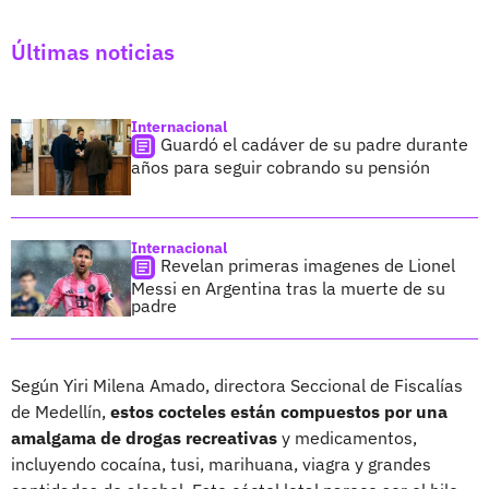
Últimas noticias
Internacional
Guardó el cadáver de su padre durante
años para seguir cobrando su pensión
Internacional
Revelan primeras imagenes de Lionel
Messi en Argentina tras la muerte de su
padre
Según Yiri Milena Amado, directora Seccional de Fiscalías
de Medellín,
estos cocteles están compuestos por una
amalgama de drogas recreativas
y medicamentos,
incluyendo cocaína, tusi, marihuana, viagra y grandes