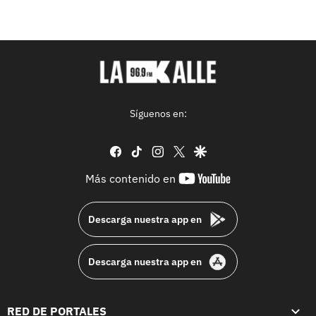
Síguenos en:
facebook
tiktok
instagram
twitter
google
youtube-
Más contenido en
footer
Descarga nuestra app en
Descarga nuestra app en
RED DE PORTALES