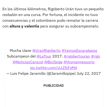
En los últimos kilómetros, Rigoberto Urán tuvo un pequeño
resbalón en una curva. Por fortuna, el incidente no tuvo
consecuencias y el colombiano pudo rematar la carrera
con
altura y valentía
para asegurar su subcampeonato.
Mucha clase
@UranRigoberto
#VamosEscarabajos
Subcampeon del
@LeTour
2017.
#rigobertouran
#rigo
@NoticiasCaracol
@BiciGoga
@jhonjaimeosorio
pic.twitter.com/vLtZSiFzMd
— Luis Felipe Jaramillo (@Jaramillopipe)
July 22, 2017
PUBLICIDAD