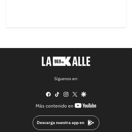
Síguenos en:
facebook
tiktok
instagram
twitter
google
youtube-
Más contenido en
footer
Descarga nuestra app en