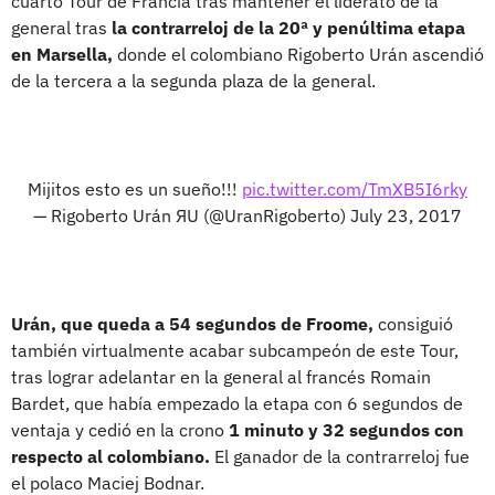
cuarto Tour de Francia tras mantener el liderato de la
general tras
la contrarreloj de la 20ª y penúltima etapa
en Marsella,
donde el colombiano Rigoberto Urán ascendió
de la tercera a la segunda plaza de la general.
Mijitos esto es un sueño!!!
pic.twitter.com/TmXB5I6rky
— Rigoberto Urán ЯU (@UranRigoberto)
July 23, 2017
Urán, que queda a 54 segundos de Froome,
consiguió
también virtualmente acabar subcampeón de este Tour,
tras lograr adelantar en la general al francés Romain
Bardet, que había empezado la etapa con 6 segundos de
ventaja y cedió en la crono
1 minuto y 32 segundos con
respecto al colombiano.
El ganador de la contrarreloj fue
el polaco Maciej Bodnar.