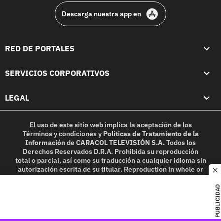
Descarga nuestra app en
RED DE PORTALES
SERVICIOS CORPORATIVOS
LEGAL
El uso de este sitio web implica la aceptación de los
Términos y condiciones
y
Políticas de Tratamiento de la
Información
de
CARACOL TELEVISIÓN S.A.
Todos los
Derechos Reservados D.R.A. Prohibida su reproducción
total o parcial, así como su traducción a cualquier idioma sin
autorización escrita de su titular. Reproduction in whole or
c
in part, or translation without written permission is
prohibited. All rights reserved 2025.
PUBLICIDAD
MIEMBRO DE: