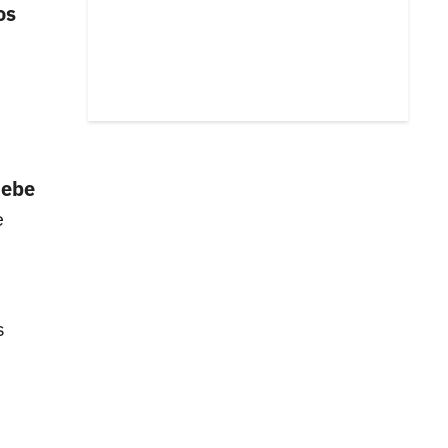
os
debe
e
s