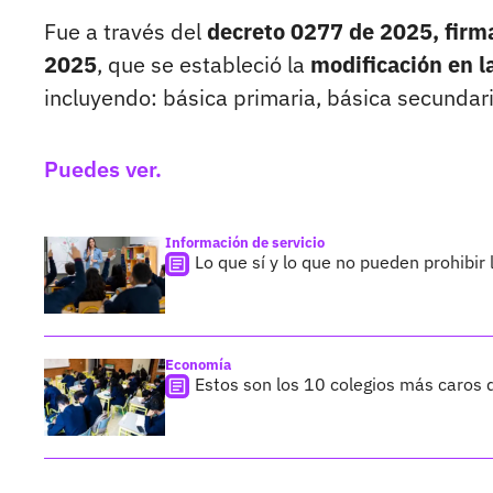
Fue a través del
decreto 0277 de 2025, firma
2025
, que se estableció la
modificación en l
incluyendo: básica primaria, básica secundar
Puedes ver.
Información de servicio
Lo que sí y lo que no pueden prohibir 
Economía
Estos son los 10 colegios más caros