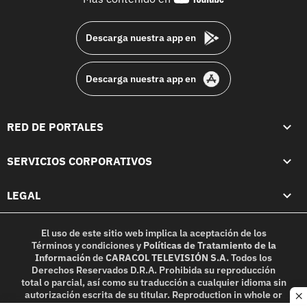
footer
Descarga nuestra app en
Descarga nuestra app en
RED DE PORTALES
SERVICIOS CORPORATIVOS
LEGAL
El uso de este sitio web implica la aceptación de los
Términos y condiciones
y
Políticas de Tratamiento de la
Información
de
CARACOL TELEVISIÓN S.A.
Todos los
Derechos Reservados D.R.A. Prohibida su reproducción
total o parcial, así como su traducción a cualquier idioma sin
autorización escrita de su titular. Reproduction in whole or
c