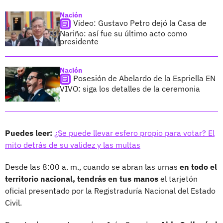
Nación
Video: Gustavo Petro dejó la Casa de
Nariño: así fue su último acto como
presidente
Nación
Posesión de Abelardo de la Espriella EN
VIVO: siga los detalles de la ceremonia
Puedes leer:
¿Se puede llevar esfero propio para votar? El
mito detrás de su validez y las multas
Desde las 8:00 a. m., cuando se abran las urnas
en todo el
territorio nacional, tendrás en tus manos
el tarjetón
oficial presentado por la Registraduría Nacional del Estado
Civil.