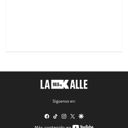
Síguenos en:
facebook
tiktok
instagram
twitter
google
youtube-
Más contenido en