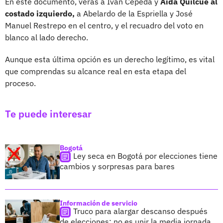
En este documento, verás a Iván Cepeda y
Aida Quilcué al
costado izquierdo,
a Abelardo de la Espriella y José
Manuel Restrepo en el centro, y el recuadro del voto en
blanco al lado derecho.
Aunque esta última opción es un derecho legítimo, es vital
que comprendas su alcance real en esta etapa del
proceso.
Te puede interesar
Bogotá
Ley seca en Bogotá por elecciones tiene
cambios y sorpresas para bares
Información de servicio
Truco para alargar descanso después
de elecciones; no es unir la media jornada