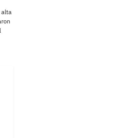
 alta
aron
l