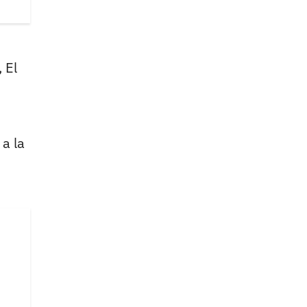
 El
 a la