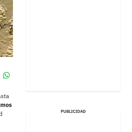
Whatsapp
k
asta
ismos
PUBLICIDAD
d