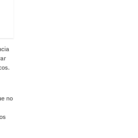
ncia
rar
cos.
ue no
los