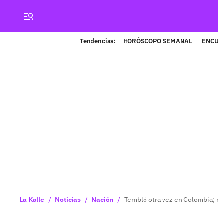
Tendencias:
HORÓSCOPO SEMANAL
ENCU
/
/
/
La Kalle
Noticias
Nación
Tembló otra vez en Colombia; 