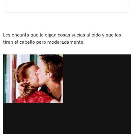
Les encanta que le digan cosas sucias al oído y que les
tiren el cabello pero moderadamente.