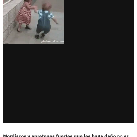
Mordiscos y apretones fuertes que les haga daño
no es