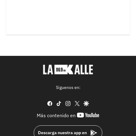
Síguenos en:
facebook
tiktok
instagram
twitter
google
youtube-
Más contenido en
footer
Descarga nuestra app en