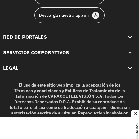
Descarga nuestra app en
RED DE PORTALES
SERVICIOS CORPORATIVOS
LEGAL
El uso de este sitio web implica la aceptación de los
Términos y condiciones
y
Políticas de Tratamiento de la
Información
de
CARACOL TELEVISIÓN S.A.
Todos los
Derechos Reservados D.R.A. Prohibida su reproducción
total o parcial, así como su traducción a cualquier idioma sin
autorización escrita de su titular. Reproduction in whole or
c
in part, or translation without written permission is
prohibited. All rights reserved 2025.
PUBLICIDAD
MIEMBRO DE: