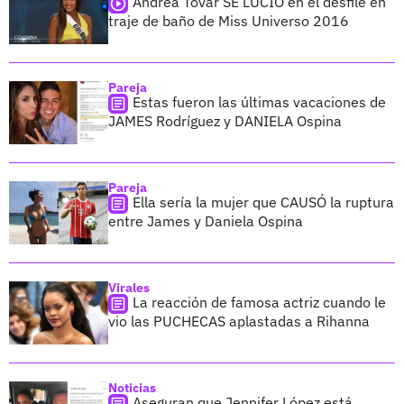
Andrea Tovar SE LUCIÓ en el desfile en
traje de baño de Miss Universo 2016
Pareja
Estas fueron las últimas vacaciones de
JAMES Rodríguez y DANIELA Ospina
Pareja
Ella sería la mujer que CAUSÓ la ruptura
entre James y Daniela Ospina
Virales
La reacción de famosa actriz cuando le
vio las PUCHECAS aplastadas a Rihanna
Noticias
Aseguran que Jennifer López está