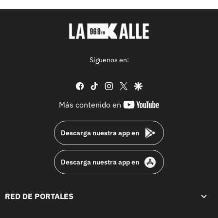
Síguenos en:
facebook
tiktok
instagram
twitter
google
youtube-
Más contenido en
footer
Descarga nuestra app en
Descarga nuestra app en
RED DE PORTALES