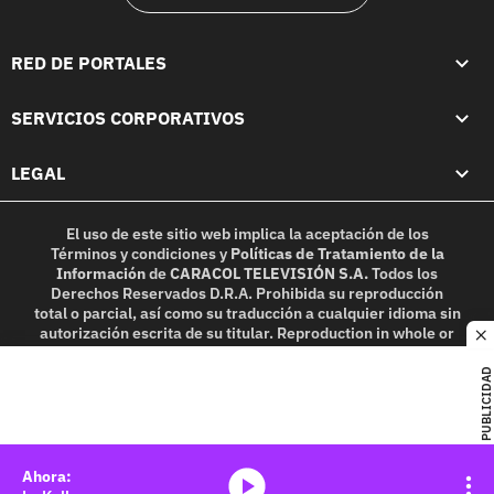
RED DE PORTALES
SERVICIOS CORPORATIVOS
LEGAL
El uso de este sitio web implica la aceptación de los
Términos y condiciones
y
Políticas de Tratamiento de la
Información
de
CARACOL TELEVISIÓN S.A.
Todos los
Derechos Reservados D.R.A. Prohibida su reproducción
total o parcial, así como su traducción a cualquier idioma sin
autorización escrita de su titular. Reproduction in whole or
c
in part, or translation without written permission is
prohibited. All rights reserved 2025.
PUBLICIDAD
MIEMBRO DE:
media-icon