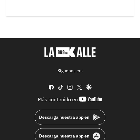
Síguenos en:
facebook
tiktok
instagram
twitter
google
youtube-
Más contenido en
footer
Descarga nuestra app en
Descarga nuestra app en