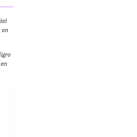
del
9 en
igro
 en