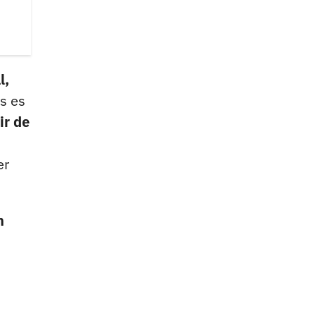
l,
s es
ir de
er
n