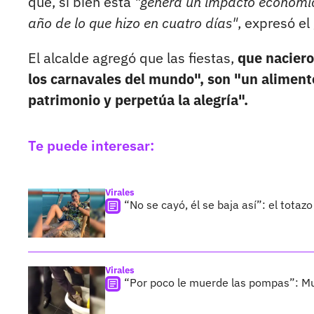
que, si bien esta
"genera un impacto económico
año de lo que hizo en cuatro días"
, expresó e
El alcalde agregó que las fiestas,
que naciero
los carnavales del mundo", son "un aliment
patrimonio y perpetúa la alegría".
Te puede interesar:
Virales
“No se cayó, él se baja así”: el totaz
Virales
“Por poco le muerde las pompas”: Mu