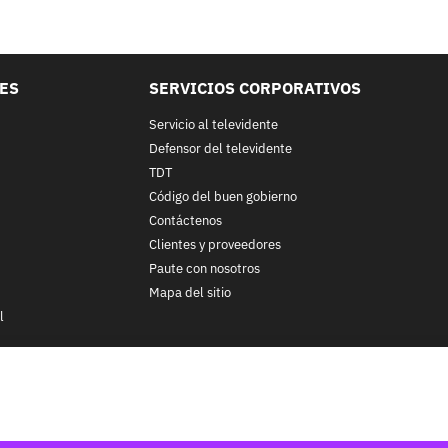
LES
SERVICIOS CORPORATIVOS
Servicio al televidente
Defensor del televidente
TDT
Código del buen gobierno
Contáctenos
Clientes y proveedores
Paute con nosotros
Mapa del sitio
l
nos y condiciones
y
Políticas de Tratamiento de la Información
de
CA
ohibida su reproducción total o parcial, así como su traducción a cu