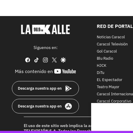
RED DE PORTA
Noticias Caracol
Caracol Televisión
Síguenos en:
Gol Caracol
Blu Radio
facebook
tiktok
instagram
twitter
google
HJCK
youtube-
Más contenido en
DiTu
footer
EL Espectador
Teatro Mayor
Descarga nuestra app en
Caracol Internaciona
Caracol Corporativo
Descarga nuestra app en
Caracol Next
El uso de este sitio web implica la aceptación de los
Térmi
TELEVISIÓN S.A.
Todos los Derechos Reservados D.R.A. Pr