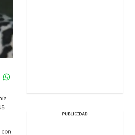
Whatsapp
k
mía
45
PUBLICIDAD
 con