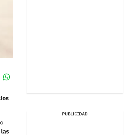
Whatsapp
k
cios
PUBLICIDAD
o
 las