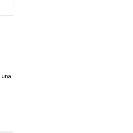
, una
o