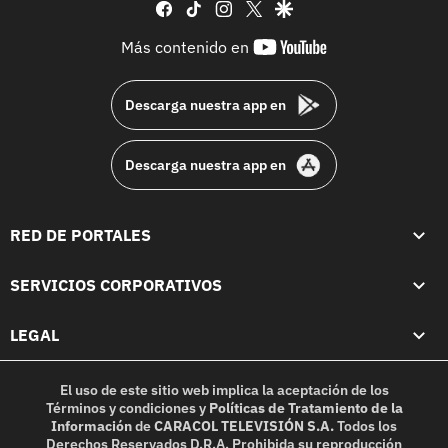
facebook
tiktok
instagram
twitter
google
youtube-
Más contenido en
footer
Descarga nuestra app en
Descarga nuestra app en
RED DE PORTALES
SERVICIOS CORPORATIVOS
LEGAL
El uso de este sitio web implica la aceptación de los
Términos y condiciones
y
Políticas de Tratamiento de la
Información
de
CARACOL TELEVISIÓN S.A.
Todos los
Derechos Reservados D.R.A. Prohibida su reproducción