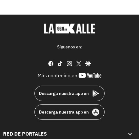
Síguenos en:
facebook
tiktok
instagram
twitter
google
youtube-
Más contenido en
footer
Descarga nuestra app en
Descarga nuestra app en
RED DE PORTALES