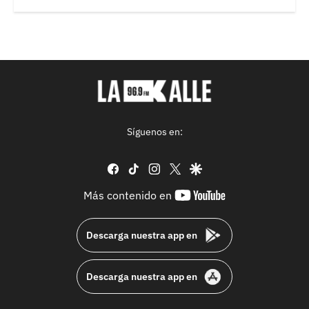
Síguenos en:
facebook
tiktok
instagram
twitter
google
youtube-
Más contenido en
footer
Descarga nuestra app en
Descarga nuestra app en