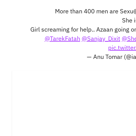
More than 400 men are Sexu@
She 
Girl screaming for help.. Azaan going o
@TarekFatah
@Sanjay_Dixit
@She
pic.twit
— Anu Tomar (@i