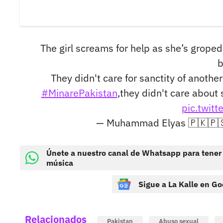
The girl screams for help as she’s grope
b
They didn't care for sanctity of anothe
#MinarePakistan
,they didn't care about 
pic.twit
— Muhammad Elyas 🇵🇰🇵
Únete a nuestro canal de Whatsapp para tener
música
Sigue a La Kalle en Go
Relacionados
Pakistan
Abuso sexual