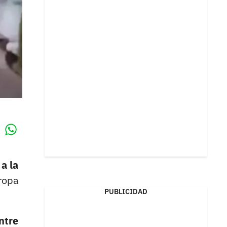
Whatsapp
k
a la
 ropa
PUBLICIDAD
ntre