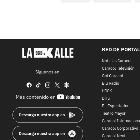
RED DE PORTA
Noticias Caracol
Caracol Televisión
Síguenos en:
Gol Caracol
Blu Radio
facebook
tiktok
instagram
twitter
google
HJCK
youtube-
Más contenido en
DiTu
footer
EL Espectador
Teatro Mayor
Descarga nuestra app en
Caracol Internaciona
Caracol Corporativo
Descarga nuestra app en
Caracol Next