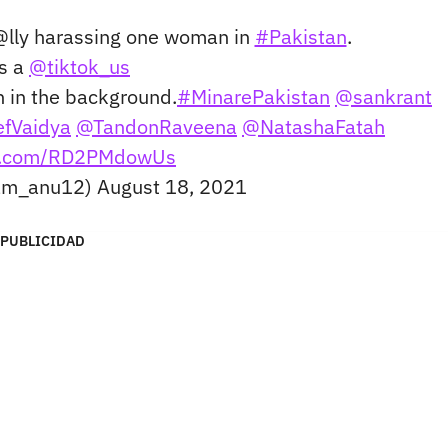
lly harassing one woman in
#Pakistan
.
is a
@tiktok_us
n in the background.
#MinarePakistan
@sankrant
fVaidya
@TandonRaveena
@NatashaFatah
ter.com/RD2PMdowUs
am_anu12)
August 18, 2021
PUBLICIDAD