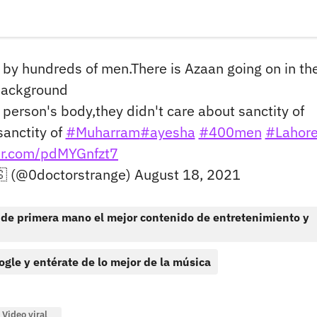
d by hundreds of men.There is Azaan going on in th
ackground
r person's body,they didn't care about sanctity of
sanctity of
#Muharram
#ayesha
#400men
#Lahor
ter.com/pdMYGnfzt7
 (@0doctorstrange)
August 18, 2021
 de primera mano el mejor contenido de entretenimiento y
ogle y entérate de lo mejor de la música
Video viral