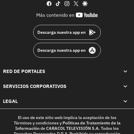
facebook
tiktok
instagram
twitter
google
youtube-
Más contenido en
footer
Descarga nuestra app en
Descarga nuestra app en
RED DE PORTALES
SERVICIOS CORPORATIVOS
LEGAL
El uso de este sitio web implica la aceptación de los
Términos y condiciones
y
Políticas de Tratamiento de la
Información
de
CARACOL TELEVISIÓN S.A.
Todos los
Derechos Reservados D.R.A. Prohibida su reproducción