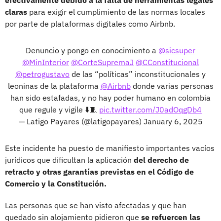
claras
para exigir el cumplimiento de las normas locales
por parte de plataformas digitales como Airbnb.
Denuncio y pongo en conocimiento a
@sicsuper
@MinInterior
@CorteSupremaJ
@CConstitucional
@petrogustavo
de las “políticas” inconstitucionales y
leoninas de la plataforma
@Airbnb
donde varias personas
han sido estafadas, y no hay poder humano en colombia
que regule y vigile ⬇️🧵
pic.twitter.com/J0adOqgDb4
— Latigo Payares (@latigopayares)
January 6, 2025
Este incidente ha puesto de manifiesto importantes vacíos
jurídicos que dificultan la aplicación
del derecho de
retracto y otras garantías previstas en el Código de
Comercio y la Constitución.
Las personas que se han visto afectadas y que han
quedado sin alojamiento pidieron que
se refuercen las