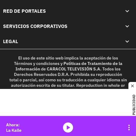
RED DE PORTALES
SERVICIOS CORPORATIVOS
LEGAL
El uso de este sitio web implica la aceptación de los
Términos y condiciones
y
Políticas de Tratamiento de la
Información
de
CARACOL TELEVISIÓN S.A.
Todos los
Derechos Reservados D.R.A. Prohibida su reproducción
total o parcial, así como su traducción a cualquier idioma sin
autorización escrita de su titular. Reproduction in whole or
c
in part, or translation without written permission is
prohibited. All rights reserved 2025.
PUBLICIDAD
MIEMBRO DE:
media-icon
La Kalle