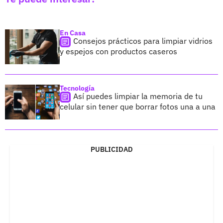
En Casa
Consejos prácticos para limpiar vidrios
y espejos con productos caseros
Tecnología
Así puedes limpiar la memoria de tu
celular sin tener que borrar fotos una a una
PUBLICIDAD