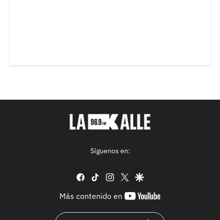
Síguenos en:
facebook
tiktok
instagram
twitter
google
youtube-
Más contenido en
footer