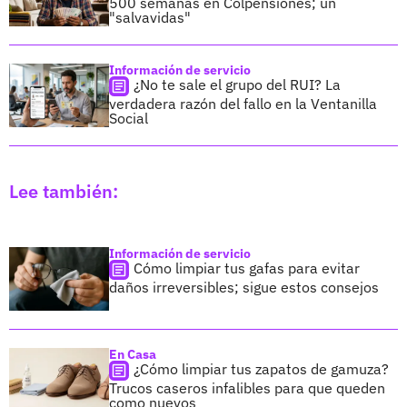
500 semanas en Colpensiones; un
"salvavidas"
Información de servicio
¿No te sale el grupo del RUI? La
verdadera razón del fallo en la Ventanilla
Social
Lee también:
Información de servicio
Cómo limpiar tus gafas para evitar
daños irreversibles; sigue estos consejos
En Casa
¿Cómo limpiar tus zapatos de gamuza?
Trucos caseros infalibles para que queden
como nuevos