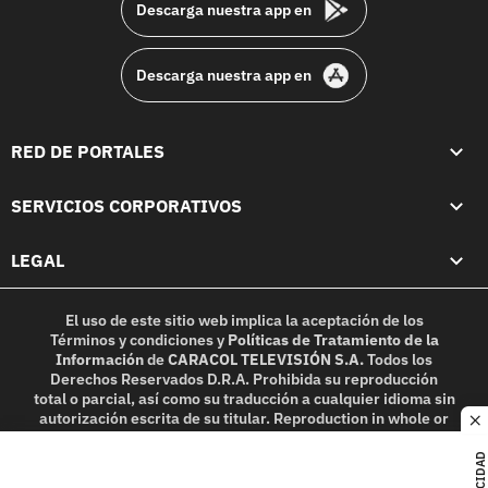
Descarga nuestra app en
Descarga nuestra app en
RED DE PORTALES
SERVICIOS CORPORATIVOS
LEGAL
El uso de este sitio web implica la aceptación de los
Términos y condiciones
y
Políticas de Tratamiento de la
Información
de
CARACOL TELEVISIÓN S.A.
Todos los
Derechos Reservados D.R.A. Prohibida su reproducción
total o parcial, así como su traducción a cualquier idioma sin
autorización escrita de su titular. Reproduction in whole or
c
in part, or translation without written permission is
prohibited. All rights reserved 2025.