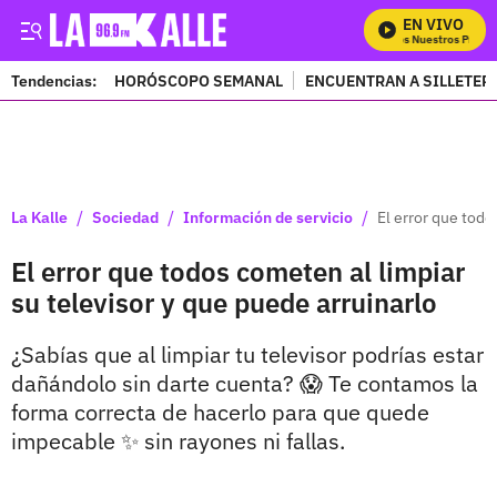
EN VIVO
Mira Todos Nuestros Progra
Tendencias:
HORÓSCOPO SEMANAL
ENCUENTRAN A SILLETER
PUBLICIDAD
/
/
/
La Kalle
Sociedad
Información de servicio
El error que todo
El error que todos cometen al limpiar
su televisor y que puede arruinarlo
¿Sabías que al limpiar tu televisor podrías estar
dañándolo sin darte cuenta? 😱 Te contamos la
forma correcta de hacerlo para que quede
impecable ✨ sin rayones ni fallas.