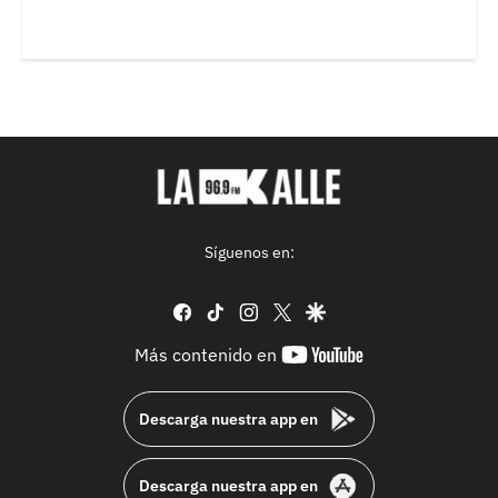
Síguenos en:
facebook
tiktok
instagram
twitter
google
youtube-
Más contenido en
footer
Descarga nuestra app en
Descarga nuestra app en