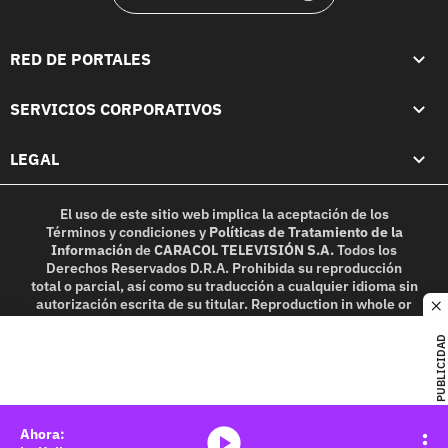
RED DE PORTALES
SERVICIOS CORPORATIVOS
LEGAL
El uso de este sitio web implica la aceptación de los
Términos y condiciones
y
Políticas de Tratamiento de la
Información
de
CARACOL TELEVISIÓN S.A.
Todos los
Derechos Reservados D.R.A. Prohibida su reproducción
total o parcial, así como su traducción a cualquier idioma sin
autorización escrita de su titular. Reproduction in whole or
c
in part, or translation without written permission is
prohibited. All rights reserved 2025.
PUBLICIDAD
MIEMBRO DE:
media-icon