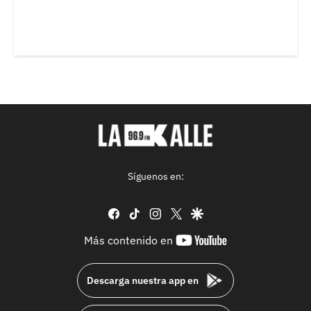
Síguenos en:
facebook
tiktok
instagram
twitter
google
youtube-
Más contenido en
footer
Descarga nuestra app en