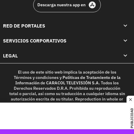
Descarga nuestra app en
RED DE PORTALES
SERVICIOS CORPORATIVOS
LEGAL
El uso de este sitio web implica la aceptación de los
Términos y condiciones
y
Políticas de Tratamiento de la
Información
de
CARACOL TELEVISIÓN S.A.
Todos los
Derechos Reservados D.R.A. Prohibida su reproducción
total o parcial, así como su traducción a cualquier idioma sin
autorización escrita de su titular. Reproduction in whole or
c
in part, or translation without written permission is
prohibited. All rights reserved 2025.
PUBLICIDAD
MIEMBRO DE: