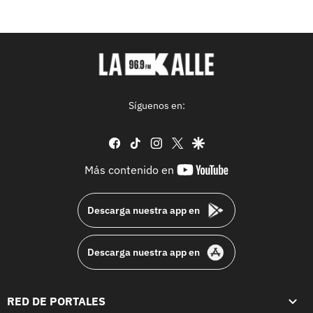
Síguenos en:
facebook
tiktok
instagram
twitter
google
youtube-
Más contenido en
footer
Descarga nuestra app en
Descarga nuestra app en
RED DE PORTALES