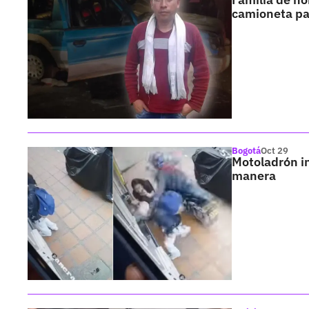
camioneta pa
Bogotá
Oct 29
Motoladrón in
manera