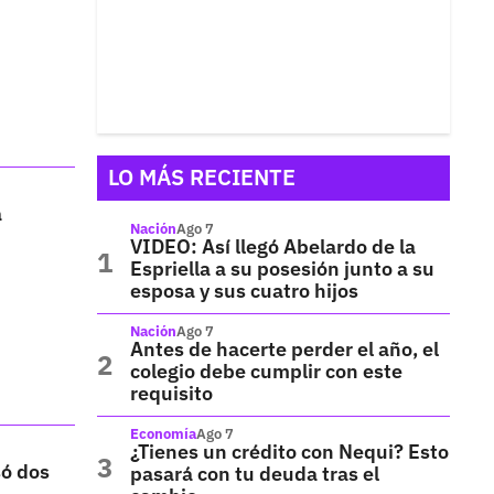
LO MÁS RECIENTE
a
Nación
Ago 7
VIDEO: Así llegó Abelardo de la
Espriella a su posesión junto a su
esposa y sus cuatro hijos
Nación
Ago 7
Antes de hacerte perder el año, el
colegio debe cumplir con este
requisito
Economía
Ago 7
¿Tienes un crédito con Nequi? Esto
só dos
pasará con tu deuda tras el