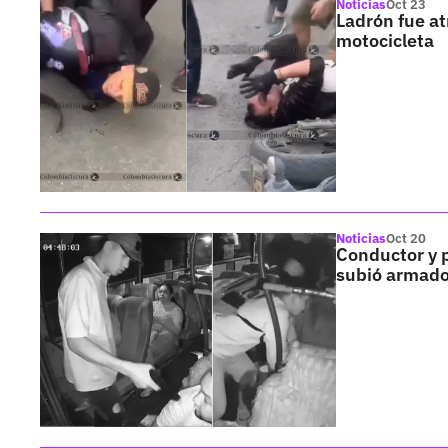
Noticias
Oct 23
Ladrón fue at
motocicleta
Noticias
Oct 20
Conductor y p
subió armado