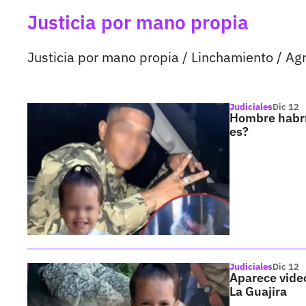
Justicia por mano propia
Justicia por mano propia / Linchamiento / Ag
Judiciales
Dic 12
Hombre habrí
es?
Judiciales
Dic 12
Aparece video
La Guajira