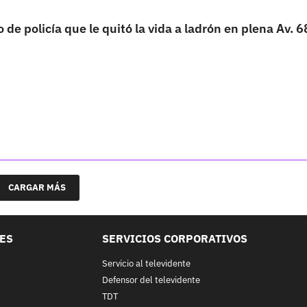
 de policía que le quitó la vida a ladrón en plena Av. 6
CARGAR MÁS
LES
SERVICIOS CORPORATIVOS
Servicio al televidente
Defensor del televidente
TDT