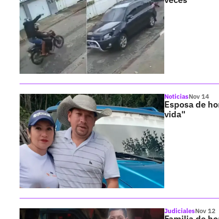
Noticias
Nov 14
Esposa de hom
vida"
Judiciales
Nov 12
Familia de ho