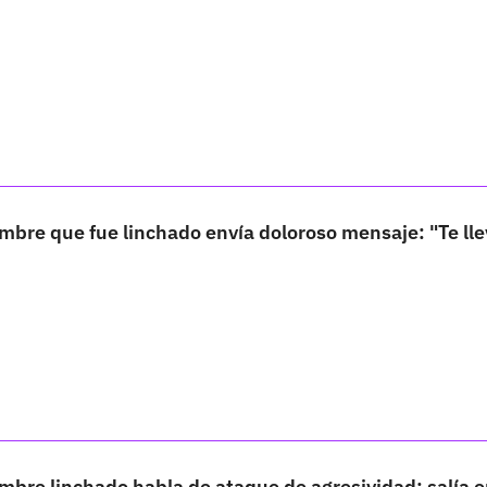
bre que fue linchado envía doloroso mensaje: "Te lle
mbre linchado habla de ataque de agresividad; salía 