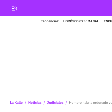
Tendencias:
HORÓSCOPO SEMANAL
ENCU
/
/
/
La Kalle
Noticias
Judiciales
Hombre habría ordenado ven