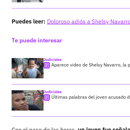
Puedes leer:
Doloroso adiós a Shelsy Navarro
Te puede interesar
Judiciales
Aparece video de Shelsy Navarro, la 
Judiciales
Últimas palabras del joven acusado d
Con el paso de las horas,
un joven fue señal