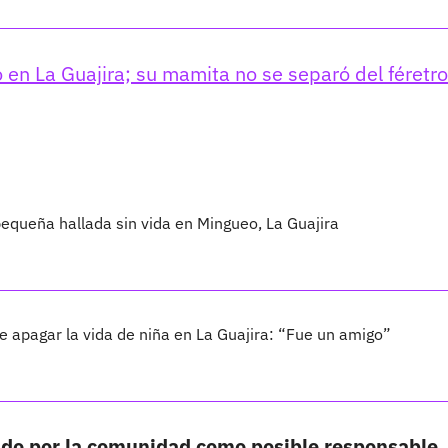
 en La Guajira; su mamita no se separó del féretro
pequeña hallada sin vida en Mingueo, La Guajira
e apagar la vida de niña en La Guajira: “Fue un amigo”
ado por la comunidad como posible responsable.