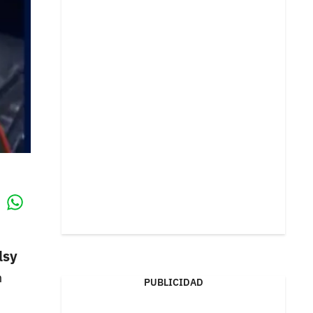
Whatsapp
k
lsy
n
PUBLICIDAD