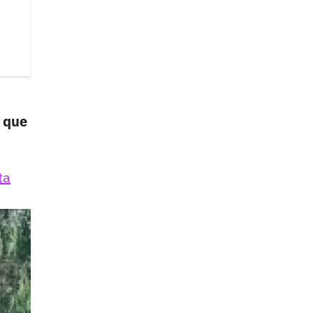
e que
ta