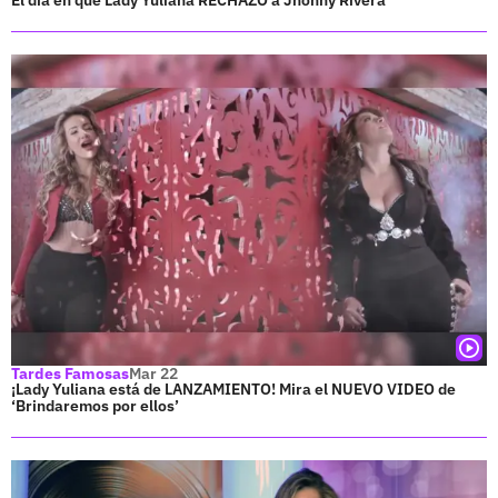
El día en que Lady Yuliana RECHAZÓ a Jhonny Rivera
Tardes Famosas
Mar 22
¡Lady Yuliana está de LANZAMIENTO! Mira el NUEVO VIDEO de
‘Brindaremos por ellos’