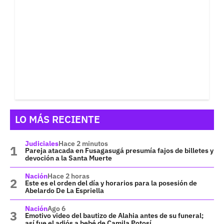
LO MÁS RECIENTE
Judiciales
Hace 2 minutos
Pareja atacada en Fusagasugá presumía fajos de billetes y
devoción a la Santa Muerte
Nación
Hace 2 horas
Este es el orden del día y horarios para la posesión de
Abelardo De La Espriella
Nación
Ago 6
Emotivo video del bautizo de Alahia antes de su funeral;
así fue el adiós a bebé de Camila Potosí