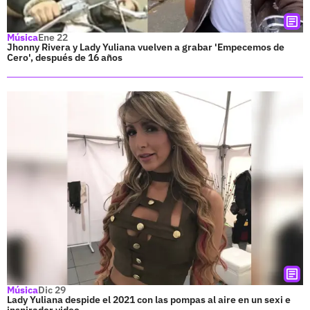
Música
Ene 22
Jhonny Rivera y Lady Yuliana vuelven a grabar 'Empecemos de
Cero', después de 16 años
Música
Dic 29
Lady Yuliana despide el 2021 con las pompas al aire en un sexi e
inspirador video