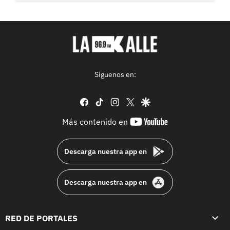
Síguenos en:
facebook
tiktok
instagram
twitter
google
youtube-
Más contenido en
footer
Descarga nuestra app en
Descarga nuestra app en
RED DE PORTALES