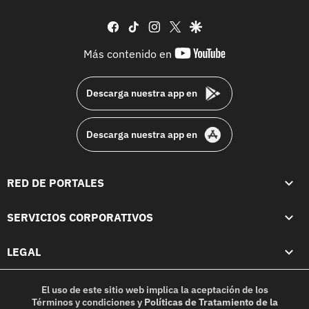
facebook
tiktok
instagram
twitter
google
youtube-
Más contenido en
footer
Descarga nuestra app en
Descarga nuestra app en
RED DE PORTALES
SERVICIOS CORPORATIVOS
LEGAL
El uso de este sitio web implica la aceptación de los
Términos y condiciones
y
Políticas de Tratamiento de la