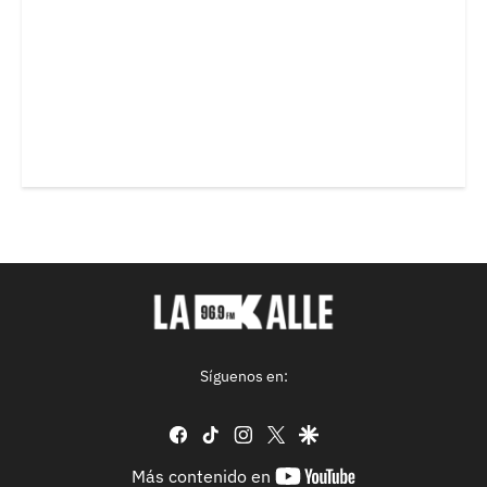
Síguenos en:
facebook
tiktok
instagram
twitter
google
youtube-
Más contenido en