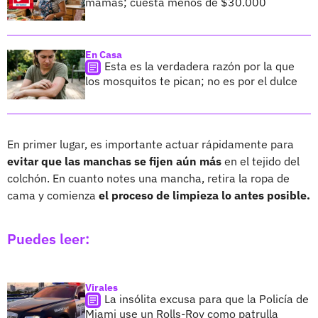
mamás; cuesta menos de $30.000
En Casa
Esta es la verdadera razón por la que
los mosquitos te pican; no es por el dulce
En primer lugar, es importante actuar rápidamente para
evitar que las manchas se fijen aún más
en el tejido del
colchón. En cuanto notes una mancha, retira la ropa de
cama y comienza
el proceso de limpieza lo antes posible.
Puedes leer:
Virales
La insólita excusa para que la Policía de
Miami use un Rolls-Roy como patrulla