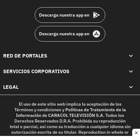
footer
Descarga nuestra app en
Descarga nuestra app en
RED DE PORTALES
SERVICIOS CORPORATIVOS
LEGAL
El uso de este sitio web implica la aceptación de los
Términos y condiciones
y
Políticas de Tratamiento de la
Información
de
CARACOL TELEVISIÓN S.A.
Todos los
Derechos Reservados D.R.A. Prohibida su reproducción
total o parcial, así como su traducción a cualquier idioma sin
autorización escrita de su titular. Reproduction in whole or
c
in part, or translation without written permission is