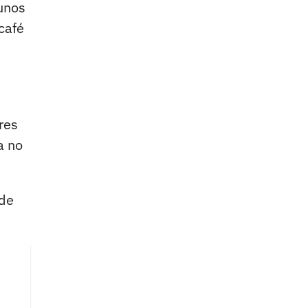
 unos
café
e
res
a no
 de