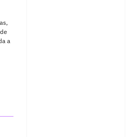
as,
 de
da a