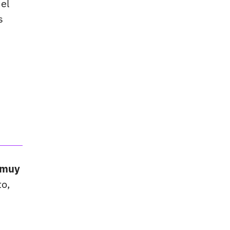
el
s
, muy
to,