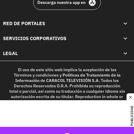
Descarga nuestra app en
RED DE PORTALES
SERVICIOS CORPORATIVOS
LEGAL
El uso de este sitio web implica la aceptación de los
Términos y condiciones
y
Políticas de Tratamiento de la
Información
de
CARACOL TELEVISIÓN S.A.
Todos los
Derechos Reservados D.R.A. Prohibida su reproducción
total o parcial, así como su traducción a cualquier idioma sin
autorización escrita de su titular. Reproduction in whole or
c
in part, or translation without written permission is
prohibited. All rights reserved 2025.
PUBLICIDAD
MIEMBRO DE: