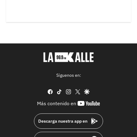
Síguenos en:
facebook
tiktok
instagram
twitter
google
youtube-
Más contenido en
footer
Descarga nuestra app en