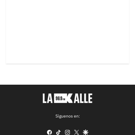
Síguenos en:
facebook
tiktok
instagram
twitter
google