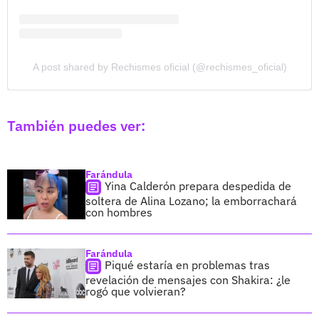
A post shared by Rechismes oficial (@rechismes_oficial)
También puedes ver:
Farándula
Yina Calderón prepara despedida de
soltera de Alina Lozano; la emborrachará
con hombres
Farándula
Piqué estaría en problemas tras
revelación de mensajes con Shakira: ¿le
rogó que volvieran?