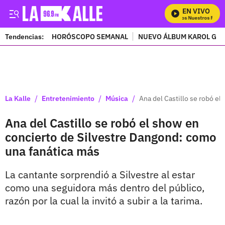
EN VIVO
Mira Todos Nuestros Progra
Tendencias:
HORÓSCOPO SEMANAL
NUEVO ÁLBUM KAROL G
PUBLICIDAD
/
/
/
La Kalle
Entretenimiento
Música
Ana del Castillo se robó e
Ana del Castillo se robó el show en
concierto de Silvestre Dangond: como
una fanática más
La cantante sorprendió a Silvestre al estar
como una seguidora más dentro del público,
razón por la cual la invitó a subir a la tarima.