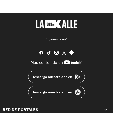
Síguenos en:
facebook
tiktok
instagram
twitter
google
youtube-
Más contenido en
footer
Descarga nuestra app en
Descarga nuestra app en
RED DE PORTALES