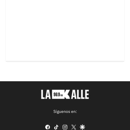
Síguenos en:
facebook
tiktok
instagram
twitter
google