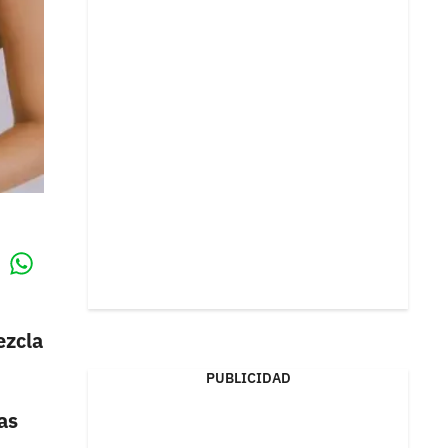
Whatsapp
k
ezcla
PUBLICIDAD
as