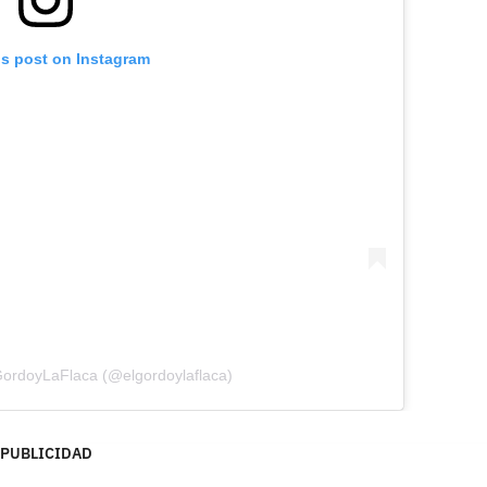
is post on Instagram
GordoyLaFlaca (@elgordoylaflaca)
PUBLICIDAD