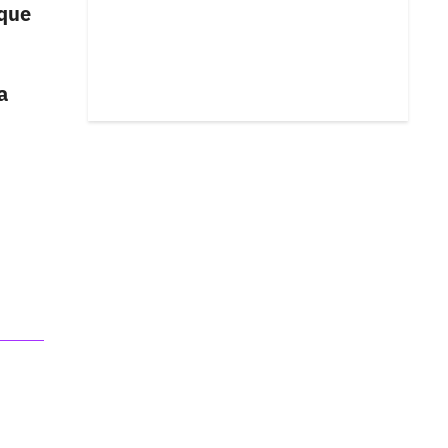
 que
a