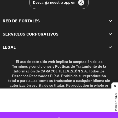
Descarga nuestra app en
RED DE PORTALES
SERVICIOS CORPORATIVOS
LEGAL
El uso de este sitio web implica la aceptación de los
Términos y condiciones
y
Políticas de Tratamiento de la
Información
de
CARACOL TELEVISIÓN S.A.
Todos los
Derechos Reservados D.R.A. Prohibida su reproducción
total o parcial, así como su traducción a cualquier idioma sin
autorización escrita de su titular. Reproduction in whole or
c
in part, or translation without written permission is
prohibited. All rights reserved 2025.
PUBLICIDAD
MIEMBRO DE: