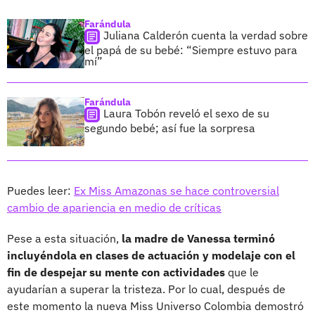
Farándula
Juliana Calderón cuenta la verdad sobre
el papá de su bebé: “Siempre estuvo para
mí”
Farándula
Laura Tobón reveló el sexo de su
segundo bebé; así fue la sorpresa
Puedes leer:
Ex Miss Amazonas se hace controversial
cambio de apariencia en medio de críticas
Pese a esta situación,
la madre de Vanessa terminó
incluyéndola en clases de actuación y modelaje con el
fin de despejar su mente con actividades
que le
ayudarían a superar la tristeza. Por lo cual, después de
este momento la nueva Miss Universo Colombia demostró