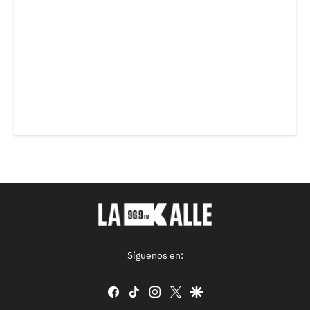
Síguenos en:
facebook
tiktok
instagram
twitter
google