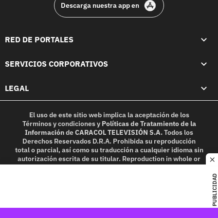
Descarga nuestra app en
RED DE PORTALES
SERVICIOS CORPORATIVOS
LEGAL
El uso de este sitio web implica la aceptación de los
Términos y condiciones
y
Políticas de Tratamiento de la
Información
de
CARACOL TELEVISIÓN S.A.
Todos los
Derechos Reservados D.R.A. Prohibida su reproducción
total o parcial, así como su traducción a cualquier idioma sin
autorización escrita de su titular. Reproduction in whole or
c
in part, or translation without written permission is
prohibited. All rights reserved 2025.
PUBLICIDAD
MIEMBRO DE: