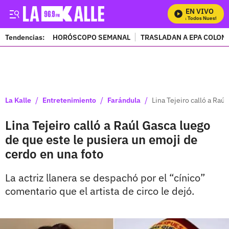
EN VIVO
Mira Todos Nuestros P
Tendencias:
HORÓSCOPO SEMANAL
TRASLADAN A EPA COLOM
PUBLICIDAD
/
/
/
La Kalle
Entretenimiento
Farándula
Lina Tejeiro calló a Raú
Lina Tejeiro calló a Raúl Gasca luego
de que este le pusiera un emoji de
cerdo en una foto
La actriz llanera se despachó por el “cínico”
comentario que el artista de circo le dejó.