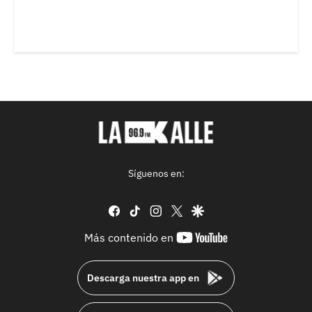
Síguenos en:
facebook
tiktok
instagram
twitter
google
youtube-
Más contenido en
footer
Descarga nuestra app en