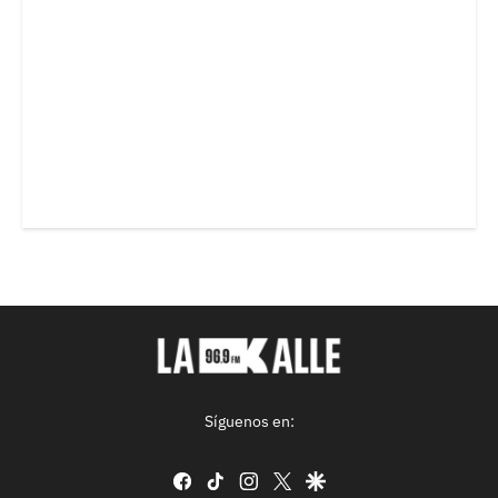
Síguenos en:
facebook
tiktok
instagram
twitter
google